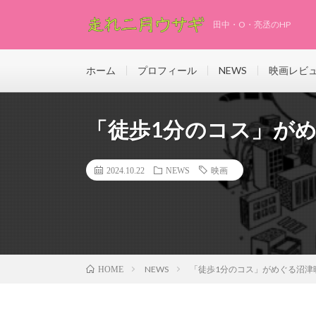
田中・O・亮丞のHP
ホーム
プロフィール
NEWS
映画レビ
「徒歩1分のコス」が
2024.10.22
NEWS
映画
NEWS
「徒歩1分のコス」がめぐる沼津
HOME