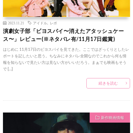
2023.11.21
アイドル
,
レポ
演劇女子部「ビヨスパイ〜消えたアタッシュケー
ス〜」レビュー(※ネタバレ有/11月17日鑑賞)
はじめに 11月17日のビヨスパイを見てきた。ここではざっくりとしたレ
ポートを記したいと思う。ちなみにネタバレ全開なのでこれから何も情
報を知らないで見たい方は見ない方がいいだろう。まぁでも映画もそう
で […]
続きを読む
新作映画情報