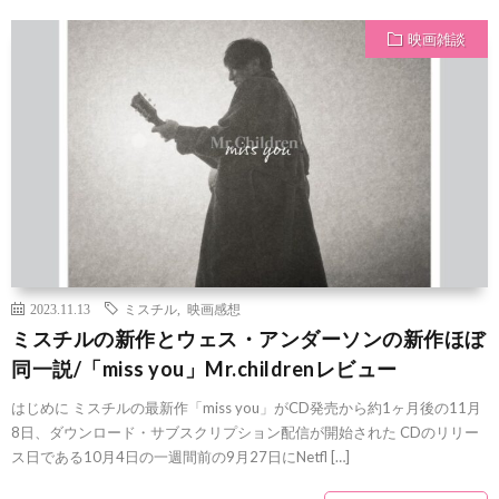
映画雑談
2023.11.13
ミスチル
,
映画感想
ミスチルの新作とウェス・アンダーソンの新作ほぼ
同一説/「miss you」Mr.childrenレビュー
はじめに ミスチルの最新作「miss you」がCD発売から約1ヶ月後の11月
8日、ダウンロード・サブスクリプション配信が開始された CDのリリー
ス日である10月4日の一週間前の9月27日にNetfl […]