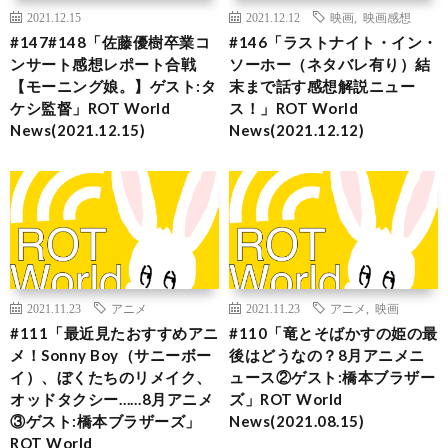
2021.12.15
2021.12.12
映画
,
映画感想
#147#148「佐藤優樹卒業コ
#146「ラストナイト・イン・
ンサート感想レポート合戦
ソーホー（ネタバレ有り）結
【モーニング娘。】ゲスト:タ
末まで話す感想解説ニュー
ケシ監督」ROT World
ス！」ROT World
News(2021.12.15)
News(2021.12.12)
2021.11.23
アニメ
2021.11.23
アニメ
,
映画
#111「最近見たおすすめアニ
#110「竜とそばかすの姫の最
メ！Sonny Boy（サニーボー
後はどうなの？8月アニメニ
イ）、ぼくたちのリメイク、
ュース②ゲスト:橋本ブラザー
オッドタクシー……8月アニメ
ズ」ROT World
③ゲスト:橋本ブラザーズ」
News(2021.08.15)
ROT World