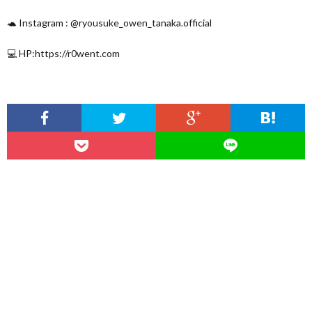
🐢 Instagram : @ryousuke_owen_tanaka.official
💻 HP:https://r0went.com