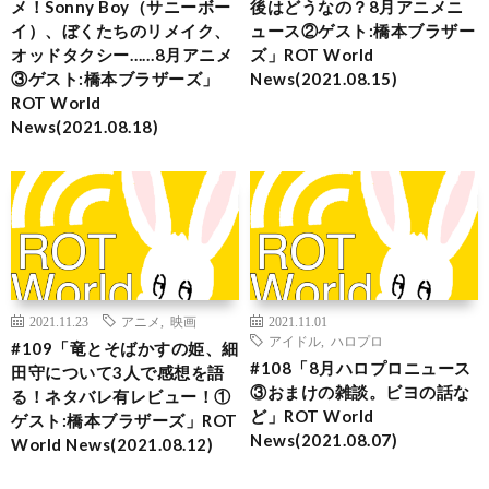
メ！Sonny Boy（サニーボー
後はどうなの？8月アニメニ
イ）、ぼくたちのリメイク、
ュース②ゲスト:橋本ブラザー
オッドタクシー……8月アニメ
ズ」ROT World
③ゲスト:橋本ブラザーズ」
News(2021.08.15)
ROT World
News(2021.08.18)
2021.11.23
アニメ
,
映画
2021.11.01
アイドル
,
ハロプロ
#109「竜とそばかすの姫、細
#108「8月ハロプロニュース
田守について3人で感想を語
③おまけの雑談。ビヨの話な
る！ネタバレ有レビュー！①
ど」ROT World
ゲスト:橋本ブラザーズ」ROT
News(2021.08.07)
World News(2021.08.12)