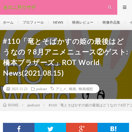
ホーム
プロフィール
NEWS
映画レビュー
映像作品集
#110「竜とそばかすの姫の最後はど
うなの？8月アニメニュース②ゲスト:
橋本ブラザーズ」ROT World
News(2021.08.15)
2021.11.23
podcast
アニメ
,
映画
,
映画感想
podcast
#110「竜とそばかすの姫の最後はどうなの？8月アニメニュー
HOME