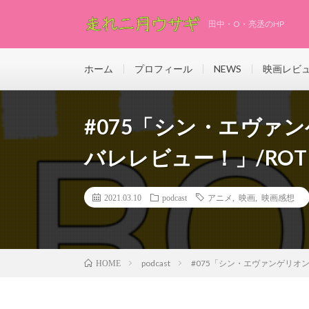
田中・O・亮丞のHP
ホーム
プロフィール
NEWS
映画レビ
#075「シン・エヴァ
バレレビュー！」/ROT Wor
2021.03.10
podcast
アニメ
,
映画
,
映画感想
podcast
#075「シン・エヴァンゲリオン劇場
HOME