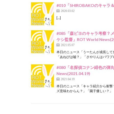
#010「SHIROBAKOのキャラ＆劇
2020.03.02
[…]
#085「森ビヨのキャラ考察？
ケシ監督」ROT World News(202
2021.05.07
本日のニュース「うーたんが成長して
「あねぴは嘘？」「さやりんはパワプロ
#080「名探偵コナン緋色の弾丸
News(2021.04.19)
2021.04.19
本日のニュース「キャラ紹介から衝撃
ズ意味わからん？」「園子優しい？」「