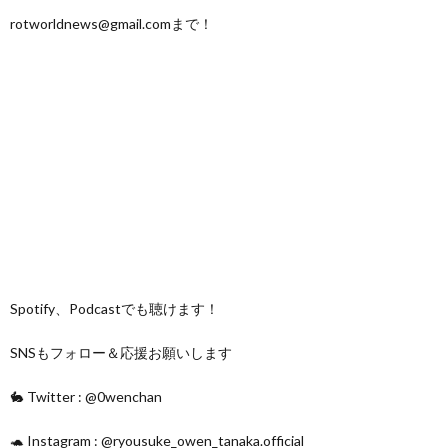
rotworldnews@gmail.comまで！
Spotify、Podcastでも聴けます！
SNSもフォロー＆応援お願いします
🐇 Twitter : @0wenchan
🐢 Instagram : @ryousuke_owen_tanaka.official