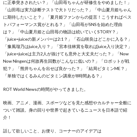
に正拳突きされたい？」「山田苺ちゃんが研修生をやめました！」
「山田苺は実力診断テストで大トリだった？」「中山夏月姫ちゃん
に期待したいこと？」「夏月姫ファンからの提言！こうすればベス
トパフォーマンス賞がとれる？」「山田苺がSNSを始めた理由
は？」「中山夏月姫と山田苺の物語は続いていくSTORY？」
「juice=juiceの新メンバーは2:1？」「石山咲良はどこかに入る？」
「豫風瑠乃はjuice入り？」「宮本佳林賞を取ればjuice入り決定？」
「juice=juiceは主力2人が抜けても意外と大丈夫だった？」「Now
Now Ningenは何故再生回数がこんなに低いの？」「ロボットが戦
犯？」「熊井ちゃんを出せば良かった？」「結局ビタミンME？」
「単独ではくるみんのビタミン講座が8時間ある？」
ROT World Newsの時間がやってきました。
映画、アニメ、漫画、スポーツなどを見た感想やカルチャー全般に
ついて雑談。身の回りや世界で起きているニュースを日本語で紹
介！
話して欲しいこと、お便り、コーナーのアイデアは