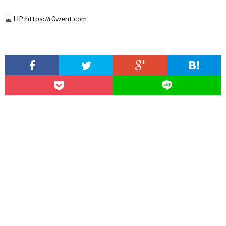
💻 HP:https://r0went.com