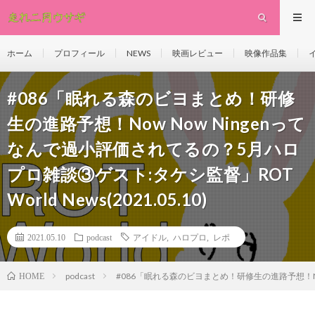
ホーム
プロフィール
NEWS
映画レビュー
映像作品集
#086「眠れる森のビヨまとめ！研修
生の進路予想！Now Now Ningenって
なんで過小評価されてるの？5月ハロ
プロ雑談③ゲスト:タケシ監督」ROT
World News(2021.05.10)
2021.05.10
podcast
アイドル
,
ハロプロ
,
レポ
podcast
#086「眠れる森のビヨまとめ！研修生の進路予想！Now N
HOME