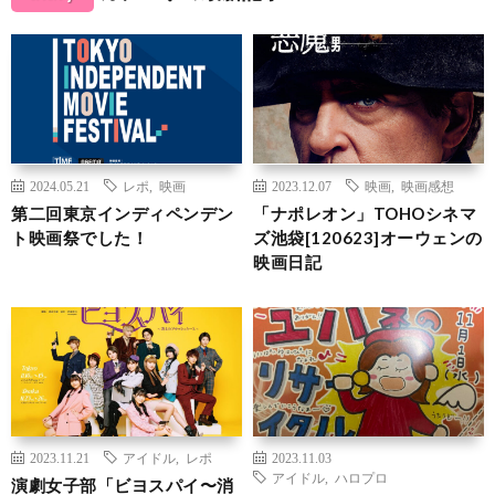
2024.05.21
レポ
,
映画
2023.12.07
映画
,
映画感想
第二回東京インディペンデン
「ナポレオン」TOHOシネマ
ト映画祭でした！
ズ池袋[120623]オーウェンの
映画日記
2023.11.21
アイドル
,
レポ
2023.11.03
アイドル
,
ハロプロ
演劇女子部「ビヨスパイ〜消