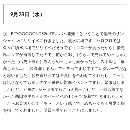
9月28日（水）
祝！BEYOOOOONDS2ndアルバム発売！ということで池袋のサン
シャインにリリイベに行きました。噴水広場です。ハロプロでは
久々に噴水広場でリリイベだそうです（コロナがあったから）優先
席エリアが当選してたので、前から3列目ぐらいで見れてめっちゃ近
かった（己史上最近）みんなめっちゃ可愛かったし、スキルも「最
高じゃん…」（©️高瀬くるみ）でビヨってまじですごいグループだな
と思いました。お見送り会では全員目を合わせてくれたし、こっち
は話さなくても良いので一番良い対面イベントですわ。緊張はしま
したけど。ビヨのTシャツ着て行こうと思ったけど、一回も着てな
かった西田汐里ちゃんのバーイベのTシャツを着て行きました。そ
したらお見送り会で「あ〜」という感じで、めちゃくちゃ可愛く指
を指してくれました。明日も着て行くことにしました。