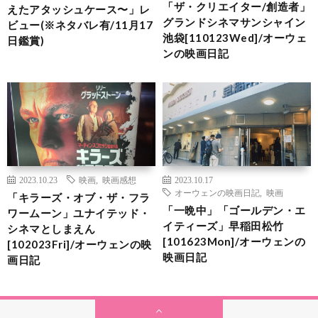
「ザ・クリエイター/創造者」
えたアタッシュケース〜」レ
グランドシネマサンシャイン
ビュー(※ネタバレ有/11月17
池袋[110123Wed]/オーウェ
日鑑賞)
ンの映画日記
2023.10.23
映画
,
映画感想
2023.10.17
オーウェンの映画日記
,
映画
「キラーズ・オブ・ザ・フラ
「一晩中」「ゴールデン・エ
ワームーン」ユナイテッド・
イティーズ」早稲田松竹
シネマとしまえん
[101623Mon]/オーウェンの
[102023Fri]/オーウェンの映
映画日記
画日記