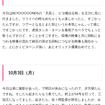
今日はBEYOOOOONDSの「天高く、ビヨ燃ゆる秋」を立川に見に
行きました。リリイベの時もめちゃくちゃ楽しかったし、すごかっ
たんですが、ツアーとなるとまた別というか本気じゃん…って感じ
ですごかったです。虎視タンタ・ターンを最初アカペラでちょっと
歌うんですけど、そことかすごすぎた。収穫の映像と共に回転にま
つわる映像が流れて納豆の混ぜる回転につながる映像も面白かっ
た。とにかくビヨーンズ強い。あとオリックス優勝おめでとう。
10月3日（月）
今日は昼に撮影があった。で明日が休みになったので、夕方寝たん
ですね。そしたら起きたらもう夜でした。村上が56号を打って、三
冠王になってました。起きたら。佐々岡監督が辞任しましたが、み